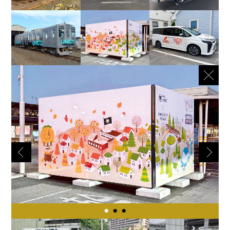
•
•
•