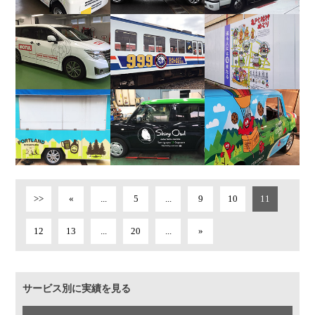
>>
«
...
5
...
9
10
11
12
13
...
20
...
»
サービス別に実績を見る