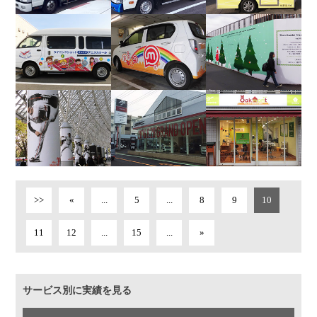
>>
«
...
5
...
8
9
10
11
12
...
15
...
»
サービス別に実績を見る